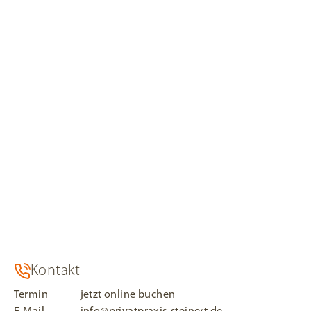
Progesteron oder innere Erkrankungen zu seelischen
Störungen beitragen oder diese verursachen.
Im Zentrum der psychosomatischen Behandlung steht
das psychosomatische/psychotherapeutische Gespräch.
Zeichnet sich im Laufe des Gespräches eine tieferliegende
seelische Störung ab, so ist unter Umständen die
Überweisung an einen Facharzt oder eine Klinik für
Psychosomatsiche Medizin / Psychotherapie erforderlich.
Footer
Kontakt
Termin
jetzt online buchen