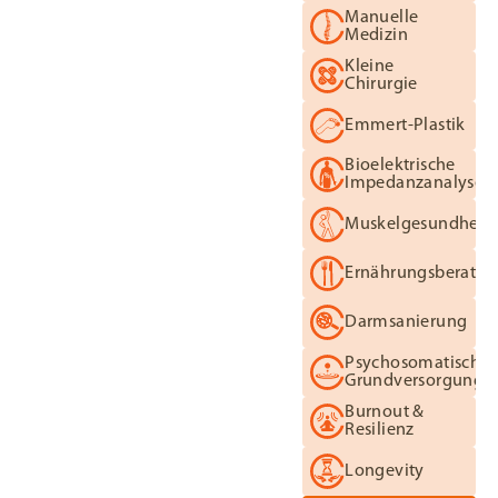
Manuelle Medizin
Manuelle
Medizin
Kleine Chirurgie
Kleine
Chirurgie
Emmert-Plastik
Emmert-Plastik
Bioelektrische Impedan
Bioelektrische
Impedanzanalyse
Muskelgesundheit
Muskelgesundheit
Ernährungsberatung
Ernährungsberatu
Darmsanierung
Darmsanierung
Psychosomatische Gru
Psychosomatische
Grundversorgung
Burnout & Resilienz
Burnout &
Resilienz
Longevity
Longevity