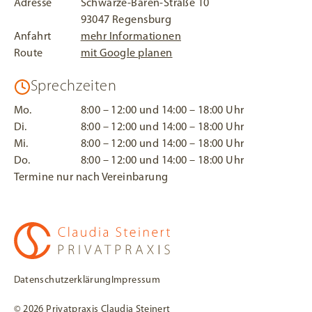
Adresse
Schwarze-Bären-Straße 10
Handy. Neben der Online-
weiterführende
93047 Regensburg
Terminvereinbarung ist
Untersuchungen
Anfahrt
mehr Informationen
damit auch die
und/oder Therapien bei
Route
mit Google planen
Durchführung von
uns. Bei Bedarf erstellen
Videosprechstunden
wir auch einen
Sprechzeiten
sicher und einfach
Kostenvoranschlag für Sie.
möglich.
Mo.
8:00 – 12:00 und 14:00 – 18:00 Uhr
Di.
8:00 – 12:00 und 14:00 – 18:00 Uhr
Rufen Sie uns an oder
Mi.
8:00 – 12:00 und 14:00 – 18:00 Uhr
schreiben Sie und eine E-
Do.
8:00 – 12:00 und 14:00 – 18:00 Uhr
Mail. Wir beantworten
Termine nur nach Vereinbarung
Ihnen gerne alle Fragen
hierzu.
zur Startseite
Datenschutzerklärung
Impressum
©
2026
Privatpraxis Claudia Steinert