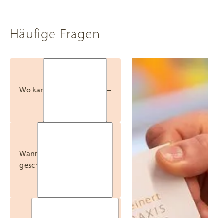
Termin
buchen
Häufige Fragen
Wo kann ich parken?
Die nächsten
Wann ist die Praxis
Parkmöglichkeiten bietet
geschlossen?
Ihnen das
Parkhaus
Dachauplatz
und der
Parkplatz am Kornmarkt
.
Die Entfernung zu den
Praxisräumen beträgt