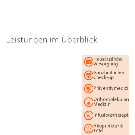
Über mich & mein Konzept
Über mich & mein Konzept
Leistungen im Überblick
Hausärztliche Versorgu
Hausärztliche
Versorgung
Ganzheitlicher Check-u
Ganzheitlicher
Check-up
Präventivmedizin
Präventivmedizin
Orthomolekulare Mediz
Orthomolekulare
Medizin
Infusionstherapie
Infusionstherapie
Akupunktur & TCM
Akupunktur &
TCM