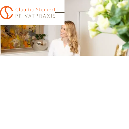
Zur Startseite
Zu Kontakt und Anfahrt
Anruf per Telefon
Eine E-Mail schrieben
Anfahrt zur Praxis
Termin buchen
Willkommen
Privatpraxis für ganzheitliche Allgemeinmedizin
in meiner Privatpraxis für ganzheitliche
Allgemeinmedizin im Herzen der Regensburger Altstadt.
Hier biete ich Ihnen ein umfassendes medizinisches
Gesamtkonzept, das Schulmedizin und alternative
Heilmethoden kombiniert und auf Ihre individuellen
Bedürfnisse abgestimmt ist.
Ich heiße Claudia Steinert und für mich ist es wichtig, dass